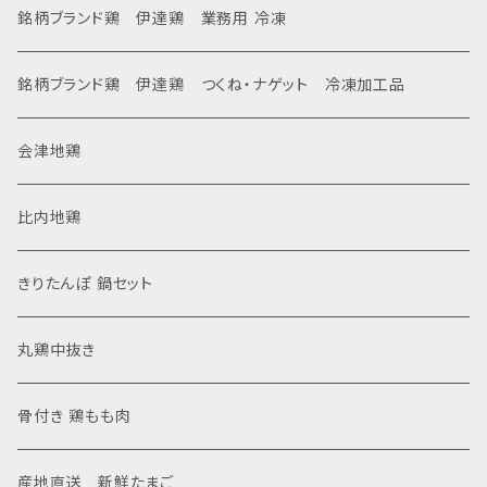
銘柄ブランド鶏 伊達鶏 業務用 冷凍
銘柄ブランド鶏 伊達鶏 つくね・ナゲット 冷凍加工品
会津地鶏
比内地鶏
きりたんぽ 鍋セット
丸鶏中抜き
骨付き 鶏もも肉
産地直送 新鮮たまご