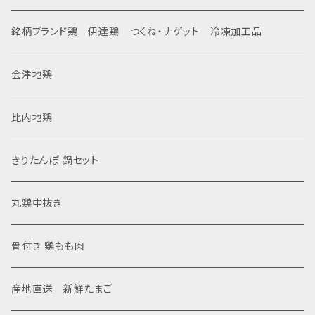
銘柄ブランド鶏 伊達鶏 つくね・ナゲット 冷凍加工品
会津地鶏
比内地鶏
きりたんぽ 鍋セット
丸鶏中抜き
骨付き 鶏もも肉
産地直送 新鮮たまご