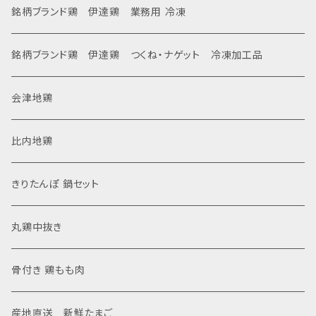
銘柄ブランド鶏 伊達鶏 業務用 冷凍
銘柄ブランド鶏 伊達鶏 つくね・ナゲット 冷凍加工品
会津地鶏
比内地鶏
きりたんぽ 鍋セット
丸鶏中抜き
骨付き 鶏もも肉
産地直送 新鮮たまご