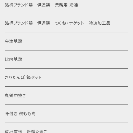
銘柄ブランド鶏 伊達鶏 業務用 冷凍
銘柄ブランド鶏 伊達鶏 つくね・ナゲット 冷凍加工品
会津地鶏
比内地鶏
きりたんぽ 鍋セット
丸鶏中抜き
骨付き 鶏もも肉
産地直送 新鮮たまご