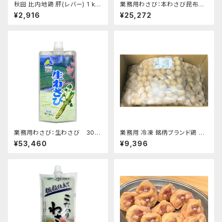
秋田 比内地鶏 肝(レバー) 1 k
業務用わさび：本わさび昆布
g：冷凍★希少部位
300g×30本 (冷凍)
¥2,916
¥25,272
業務用わさび：生わさび 300
業務用 冷凍 銘柄ブランド鶏 伊
g×30本 (冷蔵)
達鶏 つくね6キロ：(600個入)
¥53,460
¥9,396
※1K×6パック