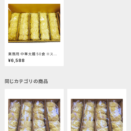
業務用 中華太麺 50食 ※スー
プ無
¥6,588
同じカテゴリの商品