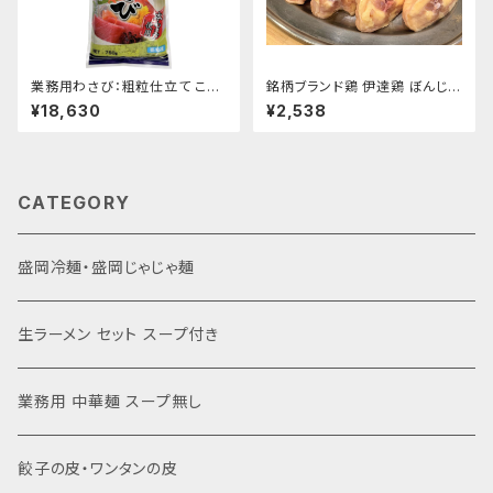
業務用わさび：粗粒仕立て こだ
銘柄ブランド鶏 伊達鶏 ぼんじり
わりわさび 750g×15本 (冷
1キロ 冷凍 ※希少部位
¥18,630
¥2,538
凍)
CATEGORY
盛岡冷麺・盛岡じゃじゃ麺
生ラーメン セット スープ付き
業務用 中華麺 スープ無し
餃子の皮・ワンタンの皮