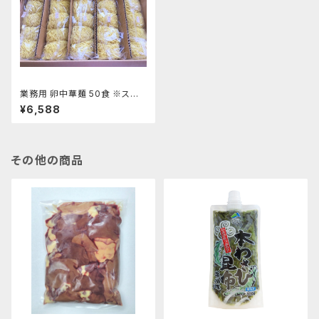
業務用 卵中華麺 50食 ※スー
プ無
¥6,588
その他の商品