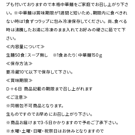
プも付いておりますので本格中華麺をご家庭でお召し上がり下さ
い。 ※中華麺は賞味期限が1週間と短いため、期限内に食べきれ
ない時は1食ずつラップに包み冷凍保存してください。 尚、食べる
時は沸騰したお湯に冷凍のまま入れてお好みの硬さに茹でて下
さい。
≪内容量について≫
生麵50食：スープ無し ※1食あたり：中華麺150ｇ
≪保存方法≫
要冷蔵10℃以下で保存して下さい。
≪賞味期限≫
Ｄ＋６日 商品記載の期限まで召し上がれます
≪ご注意≫
※同梱包不可商品となります。
生ものですのでお早めにお召し上がり下さい。
※商品お届けまで3-5日かかりますので予めご了承下さい。
※水曜・土曜・日曜・祝祭日はお休みとなりますので