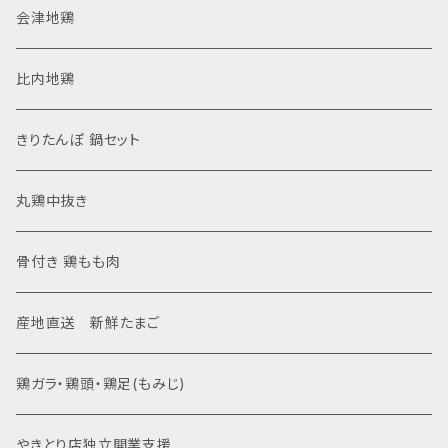
会津地鶏
比内地鶏
きりたんぽ 鍋セット
丸鶏中抜き
骨付き 鶏もも肉
産地直送 新鮮たまご
鶏ガラ・鶏頭・鶏足(もみじ)
やきとり店独立開業支援