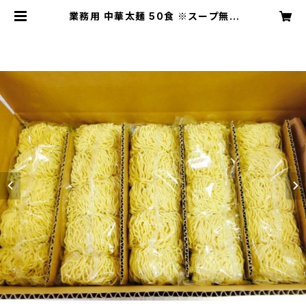
業務用 中華太麺 50食 ※スープ無 |
さくらフーズ BASE店